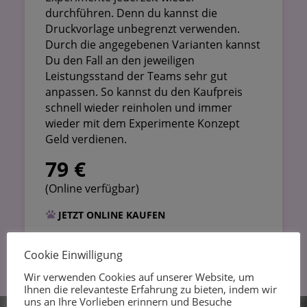
durchführen. Denn du kannst die
Druckvorlage unbegrenzt verwenden.
Durch die angegebenen Varianten kannst
Du den Fall an den jeweiligen
Leistungsstand der Teams sehr gut
anpassen. So kannst du den Kaufpreis
schnell wieder reinholen und immer
wieder mit dem Experimente Konzept
Geld verdienen.
79 €
(Online verfügbar)
JETZT ONLINE KAUFEN
Cookie Einwilligung
Wir verwenden Cookies auf unserer Website, um
Ihnen die relevanteste Erfahrung zu bieten, indem wir
uns an Ihre Vorlieben erinnern und Besuche