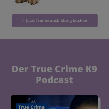
Jetzt Trainerausbildung buchen
Der True Crime K9
Podcast